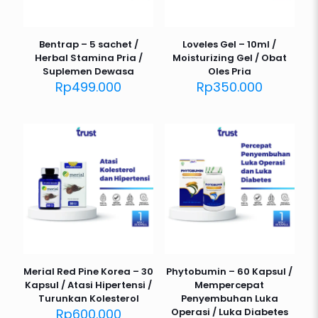
Bentrap – 5 sachet /
Loveles Gel – 10ml /
Herbal Stamina Pria /
Moisturizing Gel / Obat
Suplemen Dewasa
Oles Pria
Rp
499.000
Rp
350.000
Merial Red Pine Korea – 30
Phytobumin – 60 Kapsul /
Kapsul / Atasi Hipertensi /
Mempercepat
Turunkan Kolesterol
Penyembuhan Luka
Rp
600.000
Operasi / Luka Diabetes