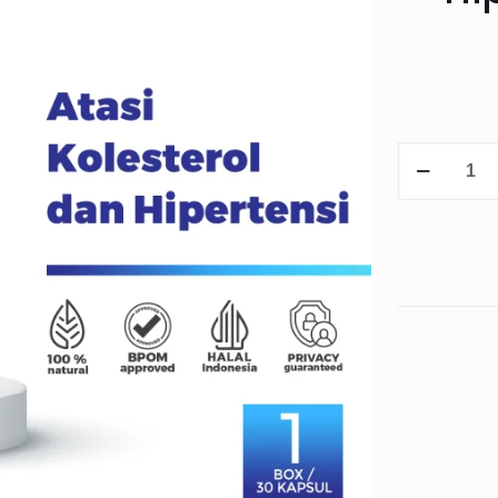
Merial
Red
Pine
Korea
-
30
Kapsul
/
Atasi
Hipertensi
/