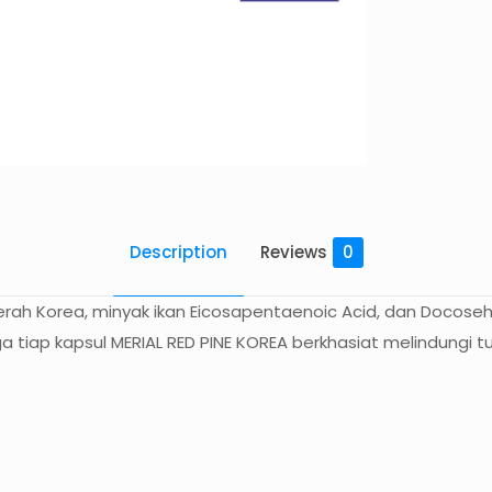
Turunkan
Kolesterol
quantity
Description
Reviews
0
erah Korea, minyak ikan Eicosapentaenoic Acid, dan Docoseh
 tiap kapsul MERIAL RED PINE KOREA berkhasiat melindungi tub