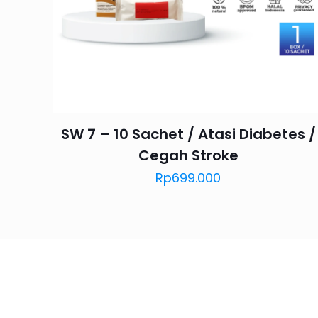
Name
*
next time I comme
SW 7 – 10 Sachet / Atasi Diabetes /
Cegah Stroke
Rp
699.000