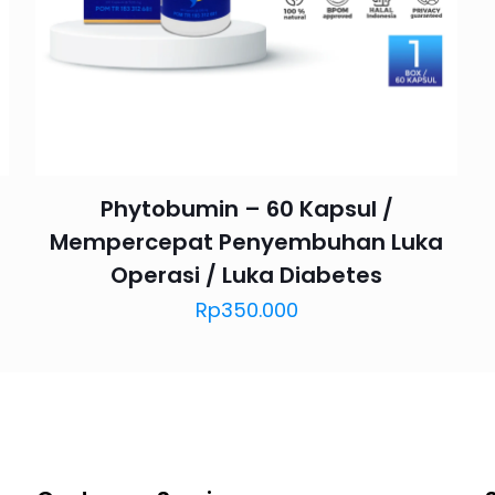
Save my n
Email
*
website in th
nt.
Phytobumin – 60 Kapsul /
Mempercepat Penyembuhan Luka
Operasi / Luka Diabetes
Rp
350.000