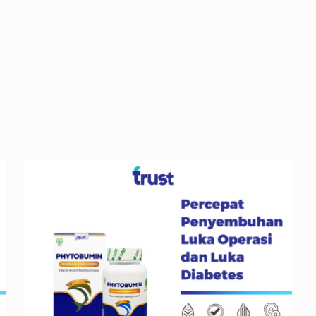
Reviews
ws yet.
to review “Merial Red Pine Korea – 30 Kapsul
Turunkan Kolesterol”
will not be published.
Required fields are marked
*
1
2
3
4