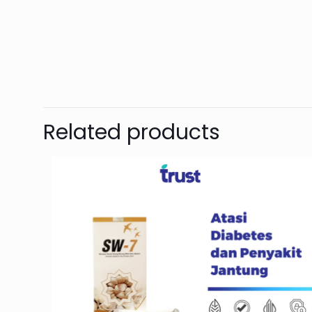
There are no revie
Be the first 
Related products
Hipertensi / 
Your email address 
Your rating
*